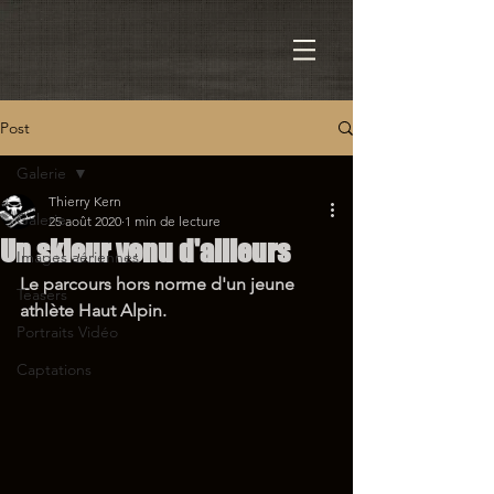
Post
Galerie
Thierry Kern
Galerie
25 août 2020
1 min de lecture
Un skieur venu d'ailleurs
Images aériennes
Le parcours hors norme d'un jeune 
Teasers
athlète Haut Alpin.
Portraits Vidéo
Captations