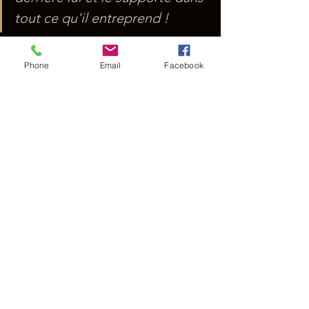
tout ce qu'il entreprend !
Portraits Vidéo
Phone
Email
Facebook
Commentaires
Rédigez un commentaire...
© 2022 par T. KERN.